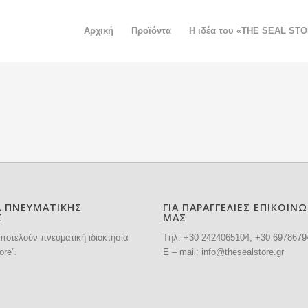
Αρχική
Προϊόντα
H ιδέα του «THE SEAL ST
Α ΠΝΕΥΜΑΤΙΚΗΣ
ΓΙΑ ΠΑΡΑΓΓΕΛΙΕΣ ΕΠΙΚΟΙΝ
Σ
ΜΑΣ
ποτελούν πνευματική ιδιοκτησία
Tηλ: +30
2424065104
, +30 6978679
ore”.
E – mail:
info@thesealstore.gr