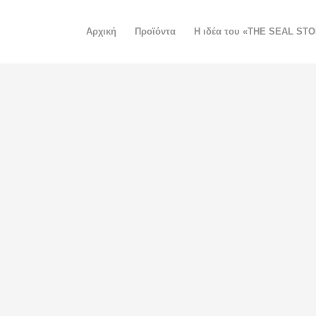
Αρχική
Προϊόντα
H ιδέα του «THE SEAL ST