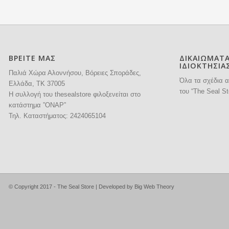
ΒΡΕΙΤΕ ΜΑΣ
ΔΙΚΑΙΩΜΑΤ
ΙΔΙΟΚΤΗΣΙΑ
Παλιά Χώρα Αλοννήσου, Βόρειες Σποράδες,
Όλα τα σχέδια α
Ελλάδα, ΤΚ 37005
του “The Seal St
H συλλογή του thesealstore φιλοξενείται στο
κατάστημα ”ΟΝΑΡ”
Τηλ. Καταστήματος:
2424065104
© Copyright 2017 - The Seal Store | Developed by
Big Web Theory