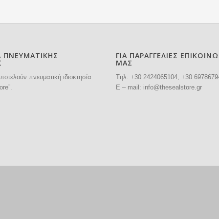
Α ΠΝΕΥΜΑΤΙΚΗΣ
ΓΙΑ ΠΑΡΑΓΓΕΛΙΕΣ ΕΠΙΚΟΙΝ
Σ
ΜΑΣ
ποτελούν πνευματική ιδιοκτησία
Tηλ: +30
2424065104
, +30 6978679
ore”.
E – mail:
info@thesealstore.gr