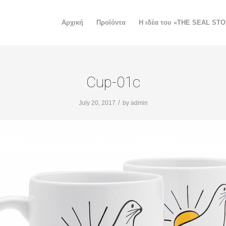
Αρχική
Προϊόντα
H ιδέα του «THE SEAL ST
Cup-01c
/
July 20, 2017
by
admin