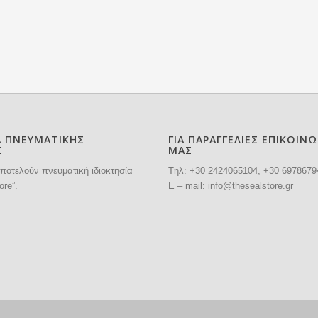
Α ΠΝΕΥΜΑΤΙΚΗΣ
ΓΙΑ ΠΑΡΑΓΓΕΛΙΕΣ ΕΠΙΚΟΙΝ
Σ
ΜΑΣ
ποτελούν πνευματική ιδιοκτησία
Tηλ: +30
2424065104
, +30 6978679
ore”.
E – mail:
info@thesealstore.gr