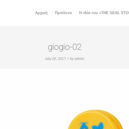
Αρχική
Προϊόντα
H ιδέα του «THE SEAL ST
giogio-02
/
July 20, 2017
by
admin