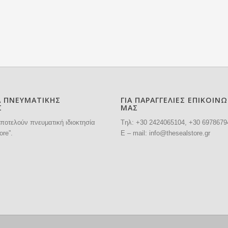
Α ΠΝΕΥΜΑΤΙΚΗΣ
ΓΙΑ ΠΑΡΑΓΓΕΛΙΕΣ ΕΠΙΚΟΙΝ
Σ
ΜΑΣ
ποτελούν πνευματική ιδιοκτησία
Tηλ: +30
2424065104
, +30 6978679
ore”.
E – mail:
info@thesealstore.gr