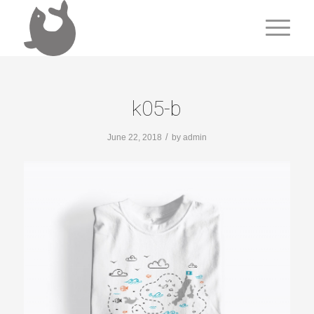
k05-b
/
June 22, 2018
by
admin