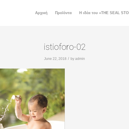
Αρχική
Προϊόντα
H ιδέα του «THE SEAL ST
istioforo-02
/
June 22, 2018
by
admin