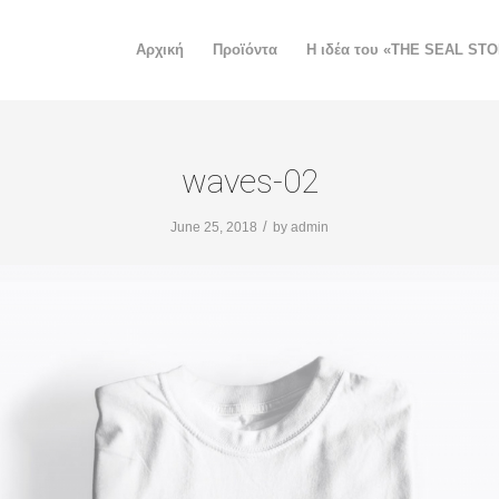
Αρχική
Προϊόντα
H ιδέα του «THE SEAL ST
waves-02
/
June 25, 2018
by
admin