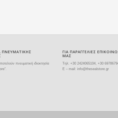
Α ΠΝΕΥΜΑΤΙΚΗΣ
ΓΙΑ ΠΑΡΑΓΓΕΛΙΕΣ ΕΠΙΚΟΙΝ
Σ
ΜΑΣ
ποτελούν πνευματική ιδιοκτησία
Tηλ: +30
2424065104
, +30 6978679
ore”.
E – mail:
info@thesealstore.gr