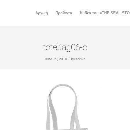
Αρχική
Προϊόντα
H ιδέα του «THE SEAL ST
totebag06-c
/
June 25, 2018
by
admin