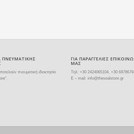
Α ΠΝΕΥΜΑΤΙΚΗΣ
ΓΙΑ ΠΑΡΑΓΓΕΛΙΕΣ ΕΠΙΚΟΙΝ
Σ
ΜΑΣ
ποτελούν πνευματική ιδιοκτησία
Tηλ: +30
2424065104
, +30 6978679
ore”.
E – mail:
info@thesealstore.gr