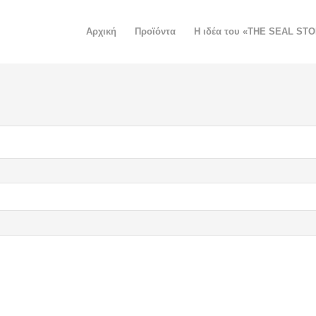
Αρχική
Προϊόντα
H ιδέα του «THE SEAL ST