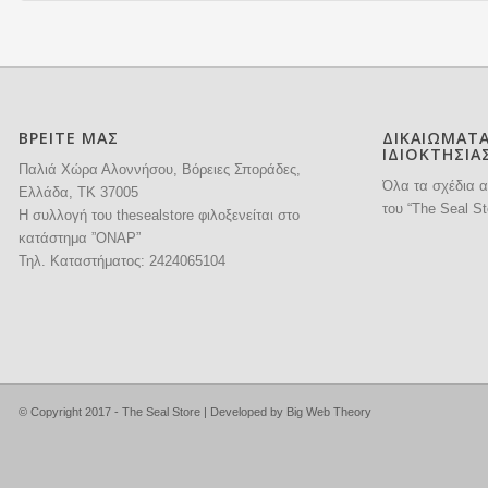
ΒΡΕΙΤΕ ΜΑΣ
ΔΙΚΑΙΩΜΑΤ
ΙΔΙΟΚΤΗΣΙΑ
Παλιά Χώρα Αλοννήσου, Βόρειες Σποράδες,
Όλα τα σχέδια α
Ελλάδα, ΤΚ 37005
του “The Seal St
H συλλογή του thesealstore φιλοξενείται στο
κατάστημα ”ΟΝΑΡ”
Τηλ. Καταστήματος:
2424065104
© Copyright 2017 - The Seal Store | Developed by
Big Web Theory