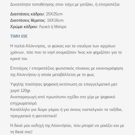
Δυνατότητα τοποθέτησης στον τοίχο με γατζάκι, ή επιτραπέζια
Διαστάσεις κάδρου:
25Χ25cm
Διαστάσεις θέματος:
16Χ16cm
Χρώμα κάδρου:
Λευκό ή Μαύρο
ΤΙΜΗ 65€
Η παλιά Αλόννησος, οι φώκιες και τα ναυάγια των αρχαίων
χρόνων, τότε που το νησί ονομαζόταν Ίκος και φημιζόταν για το
κρασί του.
Επιτοίχιος / επιτραπέζιος φωτιστικός πίνακας με εικονογράφηση
της Αλοννήσου η οποία μεταβάλλεται με το φως.
Υψηλής ποιότητας ψηφιακή εκτύπωση σε επαγγελματικό ματ
χαρτί 120gr.
Αναπαραγωγή από πρωτότυπο σχέδιο στο χέρι με ψηφιακό
επιχρωματισμό.
Κατάλληλο για δώρο γάμου ή για όσους νοσταλγούν τα ταξίδια,
πραγματικά ή φανταστικά!
Η δικιά μου εκδοχή της Αλοννήσου, που μπορεί να μοιάζει και με
τη δικιά σας!