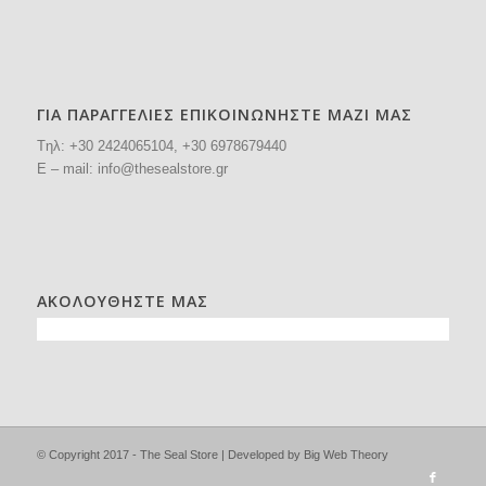
ΓΙΑ ΠΑΡΑΓΓΕΛΙΕΣ ΕΠΙΚΟΙΝΩΝΗΣΤΕ ΜΑΖΙ ΜΑΣ
Tηλ: +30
2424065104
, +30 6978679440
E – mail:
info@thesealstore.gr
ΑΚΟΛΟΥΘΗΣΤΕ ΜΑΣ
© Copyright 2017 - The Seal Store | Developed by
Big Web Theory