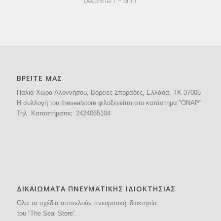
Deep Blue T – Shirt
ΒΡΕΙΤΕ ΜΑΣ
Παλιά Χώρα Αλοννήσου, Βόρειες Σποράδες, Ελλάδα, ΤΚ 37005
H συλλογή του thesealstore φιλοξενείται στο κατάστημα ”ΟΝΑΡ”
Τηλ. Καταστήματος:
2424065104
ΔΙΚΑΙΩΜΑΤΑ ΠΝΕΥΜΑΤΙΚΗΣ ΙΔΙΟΚΤΗΣΙΑΣ
Όλα τα σχέδια αποτελούν πνευματική ιδιοκτησία
του “The Seal Store”.